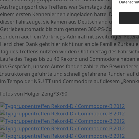
Austragungsort des Treffens war Samstags das Opelmuse
einem ersten Kennenlernen eingeladen hatte. Die Rekord-
dieser Fahrzeuge, sie kamen aus Deutschland und dem ben
Getriebeautomatic bis zum getunten 300-PS-Commodore war 
sondern auch ein Vorkriegs-Admiral mit zweitüriger Petera-
Herzlicher Dank geht hier nicht nur an die Familie Zurka
Tag des Treffens nutzten wir den Oldtimertag des Fahrsich
Laufe des Tages bis zu 40 Rekord und Commodore neben et
ins Gespräch, unsere Autos fanden zahlreiche Bewunderer
Instruktoren geführte und schnell gefahrene Runden auf d
im Tempo der NSU TT und Commodore auf diesem „Rennkurs
Fotos von Holger Zeng*3790