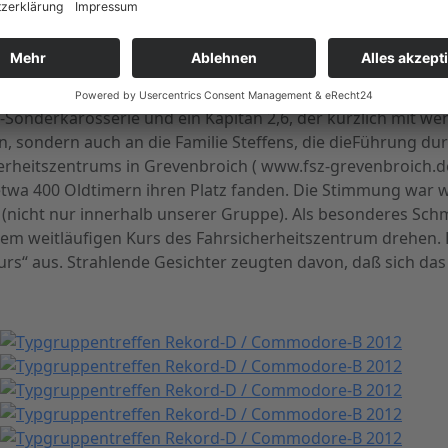
um von Helmut Zurkaulen, der unsere Typgruppe zur Besi
 und Commodore-Fahrer kamen nicht nur aus der Alt-Opel I
achbarten Ausland, die weiteste Anreise wurde aus Bayern
die Vielfalt der Drinnen im Museum stachen nicht nur die 
Sonderkarosserie und ein Kapitän 2,6, der kürzlich mit wen
ulen, sondern auch an die Familie Steffens, die dieFührun
erheitszentrums in Grevenbroich ( www.fsz-grevenbroich.de
wa 400 Oldtimern ihren Platz fanden. Die Stimmung war wi
 (nicht nur innerhalb unserer Gruppe). Als besonderes Sc
em weitläufigen Kurs des Fahrsicherheitszentrum drehen. 
“ aus. Strahlende Gesichter zeugten davon, daß sich da