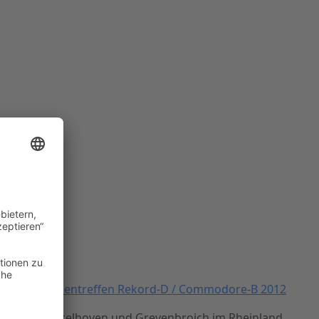
012
nde in Hückelhoven und Grevenbroich im Rheinland.