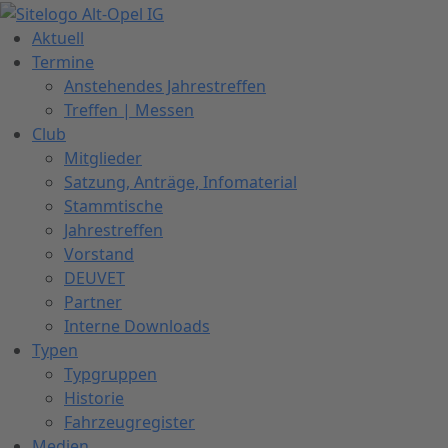
Zum
Inhalt
Aktuell
springen
Termine
Anstehendes Jahrestreffen
Treffen | Messen
Club
Mitglieder
Satzung, Anträge, Infomaterial
Stammtische
Jahrestreffen
Vorstand
DEUVET
Partner
Interne Downloads
Typen
Typgruppen
Historie
Fahrzeugregister
Medien