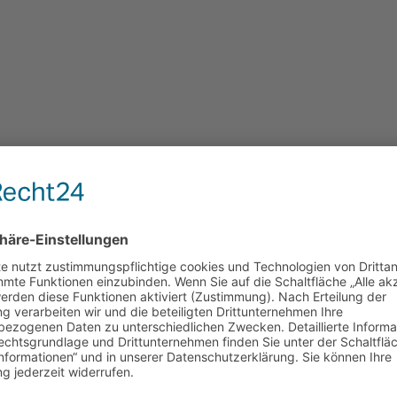
ord-D / Commodore-B 2
reffen Rekord-D / Commodore-B 2012
ommodore-B trafen wir uns am letzten September-Wochene