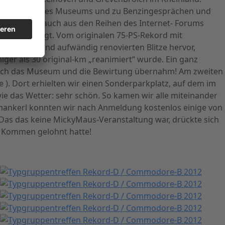
chtigung seines Museums und zu Benzingesprächen und
G, sondern auch aus den Reihen des Internet- Forums
 zurückgelegt. Vom originalen 75-PS-Rekord mit
liebevoll und aufwändig renovierten Blitze hervor,
iger als 30 original-km „reanimiert“ wurde. Ein ganz
g durch das Museum und die Bewirtung übernahm! Am zweiten
 ). Dort erhielten wir einen Sonderparkplatz, auf dem im
e das Wetter: sehr schön. So kamen wir alle miteinander
hmankerl konnten wir nach Anmeldung kostenlos einige von
Das das keine MickyMaus-Veranstaltung war, drückte sich
s Kommen gelohnt hatte!