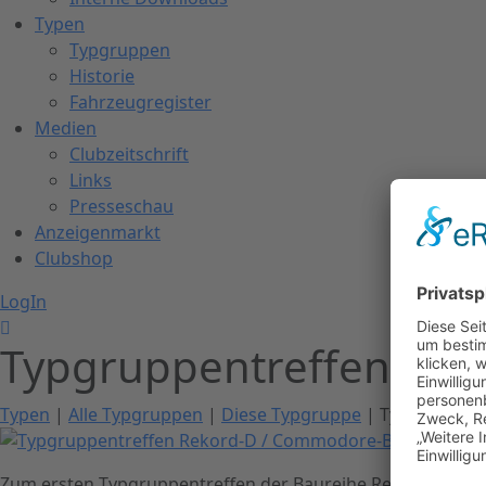
Typen
Typgruppen
Historie
Fahrzeugregister
Medien
Clubzeitschrift
Links
Presseschau
Anzeigenmarkt
Clubshop
LogIn
Typgruppentreffen Rek
Typen
|
Alle Typgruppen
|
Diese Typgruppe
| Typgruppent
Zum ersten Typgruppentreffen der Baureihe Rekord-D / C