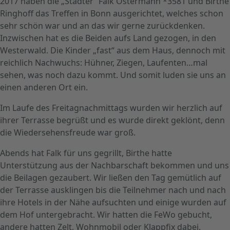
2017 haben die „Städter“ Falk Ostermann *3581 und Birthe
Ringhoff das Treffen in Bonn ausgerichtet, welches schon
sehr schön war und an das wir gerne zurückdenken.
Inzwischen hat es die Beiden aufs Land gezogen, in den
Westerwald. Die Kinder „fast“ aus dem Haus, dennoch mit
reichlich Nachwuchs: Hühner, Ziegen, Laufenten…mal
sehen, was noch dazu kommt. Und somit luden sie uns an
einen anderen Ort ein.
Im Laufe des Freitagnachmittags wurden wir herzlich auf
ihrer Terrasse begrüßt und es wurde direkt geklönt, denn
die Wiedersehensfreude war groß.
Abends hat Falk für uns gegrillt, Birthe hatte
Unterstützung aus der Nachbarschaft bekommen und uns
die Beilagen gezaubert. Wir ließen den Tag gemütlich auf
der Terrasse ausklingen bis die Teilnehmer nach und nach
ihre Hotels in der Nähe aufsuchten und einige wurden auf
dem Hof untergebracht. Wir hatten die FeWo gebucht,
andere hatten Zelt, Wohnmobil oder Klappfix dabei.