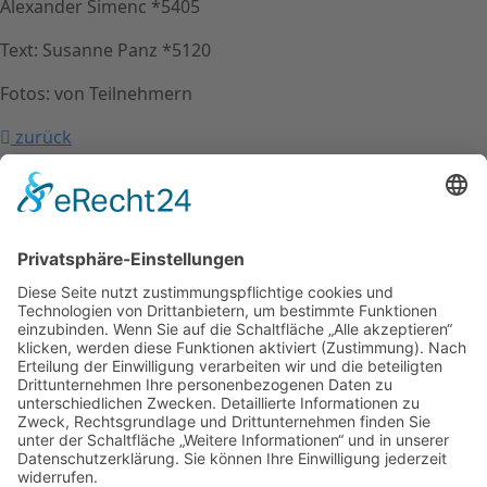
Alexander Simenc *5405
Text: Susanne Panz *5120
Fotos: von Teilnehmern
zurück
nach oben
Kontakt
Impressum
Datenschutzerklärung
Mitgliederbereich
Facebook
Instagram
Umsetzung:
DOUBLE-A-DESIGN
Kontakt
Impressum
Datenschutzerklärung
Mitgliederbereich