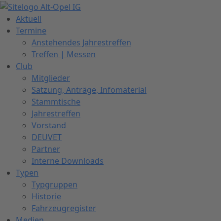
Zum
Inhalt
Aktuell
springen
Termine
Anstehendes Jahrestreffen
Treffen | Messen
Club
Mitglieder
Satzung, Anträge, Infomaterial
Stammtische
Jahrestreffen
Vorstand
DEUVET
Partner
Interne Downloads
Typen
Typgruppen
Historie
Fahrzeugregister
Medien