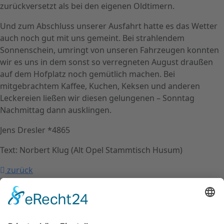
zurückversetzt als bei den eigenen Oldtimern.
Und zum Abschluss unserer Ausfahrt hatte es das Wetter
auch noch gut mit uns gemeint. Bei strahlendem
Sonnenschein, umringt von unseren Fahrzeugen konnten
wir es uns in dem sonst so verregneten August draußen
auf dem Hofplatz noch gemütlich machen. Bei
mitgebrachtem Kaffee, Kuchen, Keksen und anderen
Leckereien ließen wir diesen gelungenen – Sonntag
Nachmittag dann ausklingen.
Jens Dresler *4865
Text: Norbert Klug (Alt Opel Stammtisch Husum)
zurück
nach oben
Kontakt
Impressum
Datenschutzerklärung