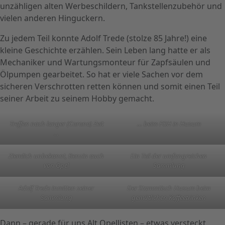
unzähligen alten Werbeschildern, Tankstellenzubehör und
vielen anderen Hinguckern.
Zu jedem Teil konnte Adolf Trede (stolze 85 Jahre!) eine
kleine Geschichte erzählen. Sein Leben lang hatte er als
Mechaniker und Wartungsmonteur für Zapfsäulen und
Ölpumpen gearbeitet. So hat er viele Sachen vor dem
sicheren Verschrotten retten können und somit einen Teil
seiner Arbeit zu seinem Hobby gemacht.
Treffen nach langer (Corona) Zeit
… beim FOH in Husum
…
Ziemlich unbekannt, Benzin auch
Ein Teil der umfangreichen
von Opel
Sammlung
Adolf Trede inmitten seiner
Der Stammtisch Husum beim
Sammlung
gemütlichen Kaffeetrinken
Dann – gerade für uns Alt Opellisten – etwas versteckt,