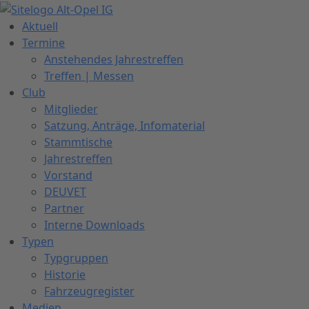
Zum
Inhalt
Aktuell
springen
Termine
Anstehendes Jahrestreffen
Treffen | Messen
Club
Mitglieder
Satzung, Anträge, Infomaterial
Stammtische
Jahrestreffen
Vorstand
DEUVET
Partner
Interne Downloads
Typen
Typgruppen
Historie
Fahrzeugregister
Medien