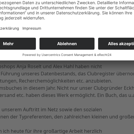
ffen, um über die Geschäftigkeit des Vorstands zu bericht
 hervorheben, dass wir in jedem Bereich auf die Mitarbeit 
, dass in Wetzlar zahlreiche Mitglieder (diesmal aus 6 Nat
n. Wie der Vorstand übrigens selbst. Über 100 Teilnehmer 
nserem neuen Kassenführer geklappt. Michael Belz hat nic
orgängers fortgesetzt, sondern mit einer neuen Steuerkanzl
 Stück voranzubringen. Auch die Kassenprüfenden Sigrid 
shops Anja Roselt und Alex Hahl haben nicht
e Führung unseres Datenbestands, das Clubregister überno
stungen, Recherchemöglichkeiten etc. anzubieten.
buches in diesem Jahr. Nicht nur unser Clubgründer Eckhar
Versand etc. haben dieses Werk ermöglicht. Ein Buch, das 
n unserem Auftritt im Netz sowie den sozialen
onen der Typreferenten, den zahlreichen kleinen und große
ch heute für ihre großartige Arbeit herzlich