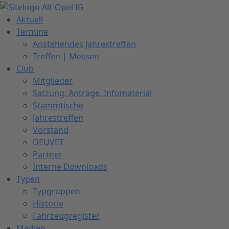
Zum
Inhalt
Aktuell
springen
Termine
Anstehendes Jahrestreffen
Treffen | Messen
Club
Mitglieder
Satzung, Anträge, Infomaterial
Stammtische
Jahrestreffen
Vorstand
DEUVET
Partner
Interne Downloads
Typen
Typgruppen
Historie
Fahrzeugregister
Medien