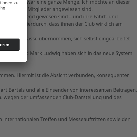
en. Und das war eine ganze Menge. Ich möchte an dieser
engagierter Mitglieder angewiesen sind.
ionen) anwesend gewesen sind – und ihre Fahrt- und
bezeugen hierdurch, dass ihnen der Club wirklich am
ht nur die Kasse übernommen, sich selbst eingearbeitet
ei und einem
Hofmann und Mark Ludwig haben sich in das neue System
mmen. Hiermit ist die Absicht verbunden, konsequenter
t Bartels und alle Einsender von interessanten Beiträgen,
u.a. wegen der umfassenden Club-Darstellung und des
n internationalen Treffen und Messeauftritten sowie den