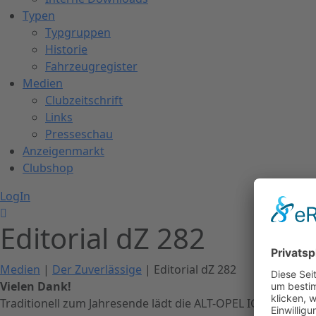
Typen
Typgruppen
Historie
Fahrzeugregister
Medien
Clubzeitschrift
Links
Presseschau
Anzeigenmarkt
Clubshop
LogIn
Editorial dZ 282
Medien
|
Der Zuverlässige
| Editorial dZ 282
Vielen Dank!
Traditionell zum Jahresende lädt die ALT-OPEL IG zur Mitg