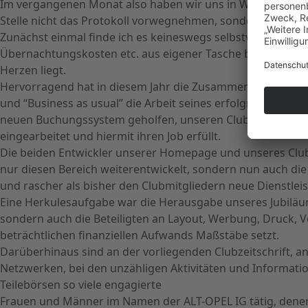
Im vergangenen Monat also haben wir uns in Wetzlar getro
Stelle nicht das Protokoll vorwegnehmen, sondern vielmehr
Zunächst einmal finde ich es keineswegs selbstverständlich
Übernachtungskosten etc. aus eigener Tasche bezahlt habe
Herzen liegt.
Hervorragend hat in diesem Jahr die Zusammenarbeit mit u
und “Business as usual” die Arbeit seines erfolgreichen V
neuen Buchungssystem geholfen, unseren Club ein großes
eingearbeitet und hiermit ihren Job erfüllt.
Die beiden Entwickler unserer Homepage und unseres Club
nur diesen Bereich weiterentwickelt, sondern nun auch di
und rascher als bisher den Clubmitgliedern neue Dienstlei
Eine Herkulesaufgabe war die Herausgabe unseres Jubiläums
sondern auch die Beteiligten an Layout, Werbung, Druck, 
beträchtlichen finanziellen Aufwands Maßstäbe setzt.
Darüberhinaus sind an der vorliegenden Clubzeitschrift, a
Netzwerken, bei den unzähligen Aktivitäten und Informati
Teilebörsen so viele engagierte
Frauen und Männer im Namen der ALT-OPEL IG tätig, denen i