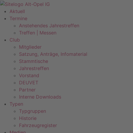
Zum
Inhalt
Aktuell
springen
Termine
Anstehendes Jahrestreffen
Treffen | Messen
Club
Mitglieder
Satzung, Anträge, Infomaterial
Stammtische
Jahrestreffen
Vorstand
DEUVET
Partner
Interne Downloads
Typen
Typgruppen
Historie
Fahrzeugregister
Medien