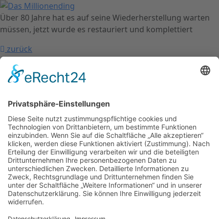
Über 80 Jahre hat es auf seine Wiederherstellung warten
müssen, jetzt wurde es restauriert und komplettiert
zurück
nach oben
Kontakt
Impressum
Datenschutzerklärung
Mitgliederbereich
Facebook
Instagram
Umsetzung:
DOUBLE-A-DESIGN
Kontakt
Impressum
Datenschutzerklärung
Mitgliederbereich
Facebook
Instagram