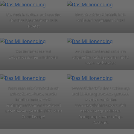
Die Pedale fehlten und wurden
Einfach schön: Alte Zelluloid-
durch zeitgenössische Teile
Griffe auf originalem Nickel
ersetzt
Vorderradachse mit
Auch das Hinterrad mit dem
zeitgenössischem Helmöler
originellen Aufstieg waren nicht
mehr vorhanden
Dass man mit dem Rad auch
Wesentliche Teile der Lackierung
prima fahren kann, wurde
und Linierung konnten gerettet
kürzlich bei der VFV-
werden. Auch das
Frühlingsradtour eindrucksvoll
Steuerkopfschild erweist sich
unter Beweis gestellt: OPEL d a s
nach einer gründlichen
Zuverlässige!
Reinigung wieder in Top-
Zustand.