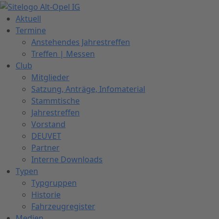
Zum
Inhalt
Aktuell
springen
Termine
Anstehendes Jahrestreffen
Treffen | Messen
Club
Mitglieder
Satzung, Anträge, Infomaterial
Stammtische
Jahrestreffen
Vorstand
DEUVET
Partner
Interne Downloads
Typen
Typgruppen
Historie
Fahrzeugregister
Medien