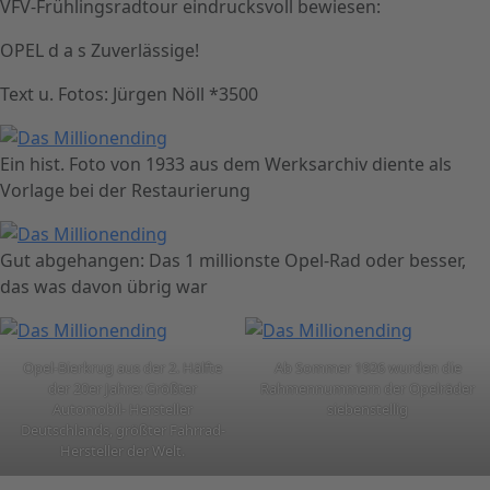
VFV-Frühlingsradtour eindrucksvoll bewiesen:
OPEL d a s Zuverlässige!
Text u. Fotos: Jürgen Nöll *3500
Ein hist. Foto von 1933 aus dem Werksarchiv diente als
Vorlage bei der Restaurierung
Gut abgehangen: Das 1 millionste Opel-Rad oder besser,
das was davon übrig war
Opel-Bierkrug aus der 2. Hälfte
Ab Sommer 1926 wurden die
der 20er Jahre: Größter
Rahmennummern der Opelräder
Automobil- Hersteller
siebenstellig
Deutschlands, größter Fahrrad-
Hersteller der Welt.