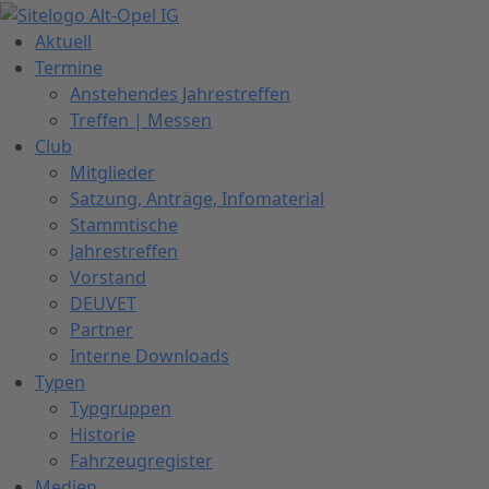
Zum
Inhalt
Aktuell
springen
Termine
Anstehendes Jahrestreffen
Treffen | Messen
Club
Mitglieder
Satzung, Anträge, Infomaterial
Stammtische
Jahrestreffen
Vorstand
DEUVET
Partner
Interne Downloads
Typen
Typgruppen
Historie
Fahrzeugregister
Medien