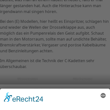
länger gestanden hat. Auch die Hinterachse kann man
irgendwann mal singen hören.
Bei den (E) Modellen, hier heißt es Einspritzer, schlagen hin
und wieder die Wellen der Drosselklappe aus, auch
möglich das ein Pumpenrelais den Geist aufgibt. Schaut
man in den Motorraum, sollte man auf undichte Behälter,
Bremskraftverstärker, Vergaser und poröse Kabelbäume
und Benzinleitungen achten.
Im Allgemeinen ist die Technik der C-Kadetten sehr
überschaubar.
Wasserpumpe
Wischermotor
Zündverteiler und Ölmessstab
Marktlage und Preise