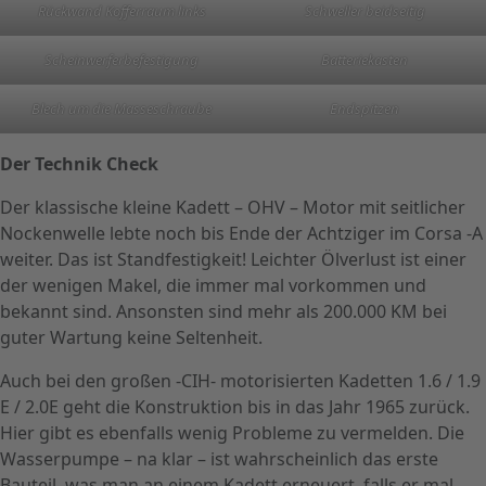
Rückwand Kofferraum links
Schweller beidseitig
Scheinwerferbefestigung
Batteriekasten
Blech um die Masseschraube
Endspitzen
Der Technik Check
Der klassische kleine Kadett – OHV – Motor mit seitlicher
Nockenwelle lebte noch bis Ende der Achtziger im Corsa -A
weiter. Das ist Standfestigkeit! Leichter Ölverlust ist einer
der wenigen Makel, die immer mal vorkommen und
bekannt sind. Ansonsten sind mehr als 200.000 KM bei
guter Wartung keine Seltenheit.
Auch bei den großen -CIH- motorisierten Kadetten 1.6 / 1.9
E / 2.0E geht die Konstruktion bis in das Jahr 1965 zurück.
Hier gibt es ebenfalls wenig Probleme zu vermelden. Die
Wasserpumpe – na klar – ist wahrscheinlich das erste
Bauteil, was man an einem Kadett erneuert, falls er mal