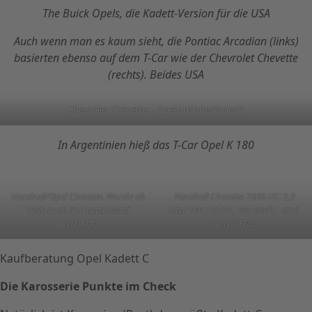
The Buick Opels, die Kadett-Version für die USA
Auch wenn man es kaum sieht, die Pontiac Arcadian (links)
basierten ebenso auf dem T-Car wie der Chevrolet Chevette
(rechts). Beides USA
Chevrolet Chevette – Opel auf brasilianisch
In Argentinien hieß das T-Car Opel K 180
Vauxhall/Opel Chevette. Wurde ab
Vauxhall Chevette 2300 HS: 2,3
1980 auch in Deutschland
Liter 16V, 137 PS, 185 km/h – und
verkauft
das 1978!
Kaufberatung Opel Kadett C
Die Karosserie Punkte im Check