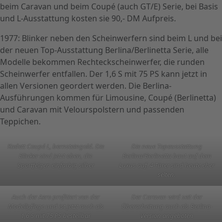
beim Caravan und beim Coupé (auch GT/E) Serie, bei Basis
und L-Ausstattung kosten sie 90,- DM Aufpreis.
1977: Blinker neben den Scheinwerfern sind beim L und bei
der neuen Top-Ausstattung Berlina/Berlinetta Serie, alle
Modelle bekommen Rechteckscheinwerfer, die runden
Scheinwerfer entfallen. Der 1,6 S mit 75 PS kann jetzt in
allen Versionen geordert werden. Die Berlina-
Ausführungen kommen für Limousine, Coupé (Berlinetta)
und Caravan mit Velourspolstern und passenden
Teppichen.
Kadett Coupé L, bernsteingold. Die
Die neue Topausstattung
Blinker sind jetzt oben, die
Berlina/Berlinetta baut auf dem
Sportfelgen einfarbig silber
Luxus auf. 4-Türer sind heute eher
selten.
Auch der Aero profitiert von der
Der Caravan wird seit der
Modellpflege und ist jetzt auch als
Überarbeitung auch als Berlina-
1,6 S mit 75 PS bestellbar
Version angeboten