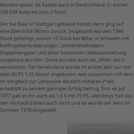
Monate später als Kadett auch in Deutschland. Er kostet
100 DM Aufpreis zum 2-Türer.
Der bei Baur in Stuttgart gebaute Kadett Aero ging auf
eine Idee Erich Bitters zurück. Insgesamt wurden 1346
Stück gefertigt, wovon 10 Stück bei Bitter in Schwelm mit
Kotflügelverbreiterungen, Leichtmetallrädern,
Doppelvergaser und einer luxuriösen Lederausstattung
umgebaut wurden. Diese wurden auch als „Bitter Aero“
vermarktet. Der Serien-Aero wurde im ersten Jahr nur mit
dem 60 PS 1.2S Motor angeboten, was zusammen mit dem
im Vergleich zur Limousine deutlich höheren Preis
erheblich zu seinem geringen Erfolg betrug. Erst ab Juli
1977 gab es ihn auch als 1,6 S mit 75 PS, allerdings half das
den Verkaufszahlen auch nicht und so wurde der Aero im
Sommer 1978 eingestellt.
Die drei Kernvarianten 1976 in,
signalrot und signalblau