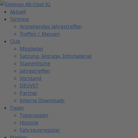
Zum
Inhalt
Aktuell
springen
Termine
Anstehendes Jahrestreffen
Treffen | Messen
Club
Mitglieder
Satzung, Anträge, Infomaterial
Stammtische
Jahrestreffen
Vorstand
DEUVET
Partner
Interne Downloads
Typen
Typgruppen
Historie
Fahrzeugregister
Medien