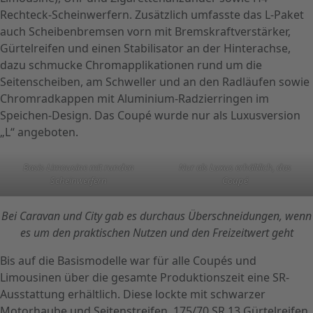
Rechteck-Scheinwerfern. Zusätzlich umfasste das L-Paket
auch Scheibenbremsen vorn mit Bremskraftverstärker,
Gürtelreifen und einen Stabilisator an der Hinterachse,
dazu schmucke Chromapplikationen rund um die
Seitenscheiben, am Schweller und an den Radläufen sowie
Chromradkappen mit Aluminium-Radzierringen im
Speichen-Design. Das Coupé wurde nur als Luxusversion
„L“ angeboten.
Basis-Limousine mit runden
Nur als Luxus erhältlich, das
Scheinwerfern
Coupé
Bei Caravan und City gab es durchaus Überschneidungen, wenn
es um den praktischen Nutzen und den Freizeitwert geht
Bis auf die Basismodelle war für alle Coupés und
Limousinen über die gesamte Produktionszeit eine SR-
Ausstattung erhältlich. Diese lockte mit schwarzer
Motorhaube und Seitenstreifen, 175/70 SR 13 Gürtelreifen