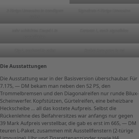
2-Türige Limousine in trendigem
Signalrote 4-Türige Limousine
ocker
sehr schlichtes Coupé L in
Caravan L, auch signalblau
pastellbeige
City L, nochmal in ocker
Kadett Aero ganz in rot
Die Ausstattungen
Die Ausstattung war in der Basisversion überschaubar. Für
7.175, — DM bekam man neben den 52 PS, den
Trommelbremsen und den Diagonalreifen nur runde Bilux-
Scheinwerfer. Kopfstützen, Gürtelreifen, eine beheizbare
Heckscheibe … all das kostete Aufpreis. Selbst die
Rückenlehne des Beifahrersitzes war anfangs nur gegen
39 Mark Aufpreis verstellbar, die gab es erst im 665, — DM
teuren L-Paket, zusammen mit Ausstellfenstern (2-türige
Limousine), Uhr und Zigarettenanzünder sowie H4