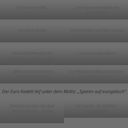
Die Sondermodelle…
… und der namensgebende
Schneekönig
Der Pirsch-Kadett
. Die Auto Motor und Sport nannte
ihn “Jagdwagen“ – klingt edler
Der Kadett Winterfest als
… und trug roten Velours
Limousine war silbermetallic …
…Rallye in der Sonderfarbe
Der Winterfest-Rallye ist heute der
kristalltürkis lackiert
gesuchteste Kadett C
Der Euro Kadett lief unter dem Motto: „Sparen auf europäisch“
Irmscher bot über das Opel
Der City Jet – ein Händler-
Händlernetz den… na klar,
Sondermodell
Irmscher City an