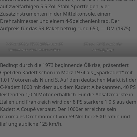
auf zweifarbigen 5.5 Zoll Stahl-Sportfelgen, vier
Zusatzinstrumenten in der Mittelkonsole, einem
Drehzahlmesser und einem 4-Speichenlenkrad. Der
Aufpreis für das SR-Paket betrug rund 650, — DM (1975).
Früher SR bis 1977. Bilder von SR
SR von 1978, nach der
Limousinen sind extrem selten
Modellpflege
Bedingt durch die 1973 beginnende Ölkrise, präsentiert
Opel den Kadett schon im März 1974 als „Sparkadett“ mit
1,0 l Motoren als N und S. Auf dem deutschen Markt ist der
C-Kadett 1000 mit dem aus dem Kadett A bekannten, 40 PS
leistenden 1,0 N Motor erhältlich. Für die Absatzmärkte in
Italien und Frankreich wird der 8 PS stärkere 1,0 S aus dem
Kadett A Coupé verbaut. Der 1000er erreichte sein
maximales Drehmoment von 69 Nm bei 2800 U/min und
lief unglaubliche 125 km/h.