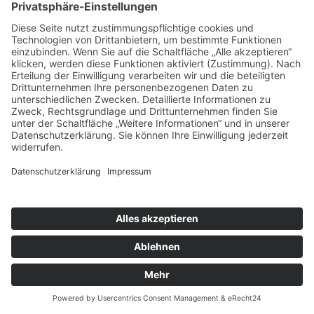
Die Preisentwicklung bei den Kadett C Modellen tendiert
seit einiger Zeit eindeutig nach oben. So sind die Preise in
den letzten 10 Jahren im Schnitt um rund 12 %/Jahr
gestiegen. Ein karger Kadett 1000 als 2-Türer notierte Ende
2022 mit 7.800/2.400 € (Zustand 2/4), eine 4-türige 1,2 S
Limousine liegt mit 8.600 €/2.800 € etwas darüber. Generell
sind Coupé, Caravan und auch der City deutlich teurer als
die Limousinen. Der City als 1,2S kostet mit 8.700€/2.900 €
nur geringfügig mehr als der vergleichbare 4-Türer, die
gleiche Motorisierung im Coupé schlägt mit 13.000€/4.500
€zu Buche, der 1,2 S Caravan liegt mit 10.200 €/3.500 €
etwas darunter.
Kadett GT/E egal ob in gelb/weiß oder in schwarz/gelb sind
besonders begehrt. Frühe GT/E bis 1977 erreichen 28.000
€/10.500 €, GT/E 2 nur wenige hundert Euro darunter.
Dabei sind Kadett Aero und Rallye ähnlich attraktiv, aber
auch ähnlich teuer. Für einen Rallye 2,0E sollte man