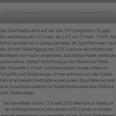
Opel City (jetzt ohne Kadett) und Opel City J. Die „Jugendversion“ trägt die
Rundscheinwerfer der früheren Basismodelle auf
Der Opel Rallye wird auf der IAA 1977 eingeführt. Es gibt
ihn wahlweise als 1,6 S oder als 2,0 E mit 75 bzw. 110 PS. Als
Extras wurden ein 5-Gang-Getriebe, ein Sportfahrwerk (auf
die 20 mm Tieferlegung des GT/E 2 wurde verzichtet) und
Alufelgen von Fuchs angeboten. Das Rallye-Paket umfasste
außen einen „Rallye“-Schriftzug an der Flanke auf Höhe
des Schwellers, Front- und Heckspoiler sowie schwarze
Türgriffe und Stoßstangen. Innen erfreute sich der Rallye-
Fahrer an einem Drehzahlmesser, einem Sportlenkrad und
drei Zusatzinstrumente für Kühlmitteltemperatur, Öldruck
und Tankanzeige.
Der Opel Rallye ist mit 1.6 S oder 2,0 E Maschine zu haben, in
der Leistung kommt er fast an den GT/E 2 heran, er ist aber
weicher abgestimmt und verzichtet auf die 20 mm Tieferlegung